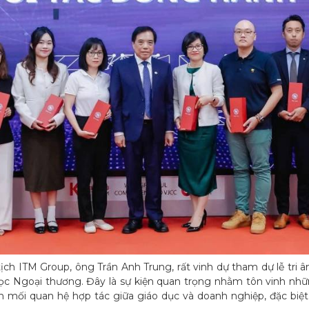
h ITM Group, ông Trần Anh Trung, rất vinh dự tham dự lễ tri â
ọc Ngoại thương. Đây là sự kiện quan trọng nhằm tôn vinh nh
iển mối quan hệ hợp tác giữa giáo dục và doanh nghiệp, đặc biệ