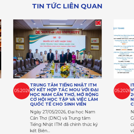
TIN TỨC LIÊN QUAN
ITM
ITM GROUP ĐỒNG HÀNH CÙNG
ĐẠI
VIETNAM MOLD GRAND PRIX
05.2026
04.2
ỘNG
2026 – GÓP PHẦN PHÁT TRIỂN
LÀM
NGUỒN NHÂN LỰC KỸ THUẬT
CHẤT LƯỢNG CAO
am
Ngày 11/5/2026 vừa qua, ITM
Group đã tham gia đồng hành
c ký
cùng chương trình Hội thảo lần 2
và Công…