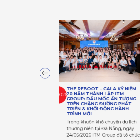
 – GALA KỶ NIỆM
TRUNG TÂM TIẾNG NHẬT 
ÀNH LẬP ITM
KÝ KẾT HỢP TÁC MOU VỚI 
05.2026
U MỐC ẤN TƯỢNG
HỌC NAM CẦN THƠ, MỞ R
G ĐƯỜNG PHÁT
CƠ HỘI HỌC TẬP VÀ VIỆC 
HỞI ĐỘNG HÀNH
QUỐC TẾ CHO SINH VIÊN
Ngày 27/05/2026, Đại học N
khổ chuyến du lịch
Cần Thơ (DNC) và Trung tâm
tại Đà Nẵng, ngày
Tiếng Nhật ITM đã chính thứ
ITM Group đã tổ chức
kết Biên…