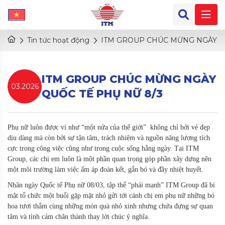
Tin tức hoạt động
ITM GROUP CHÚC MỪNG NGÀY Q
ITM GROUP CHÚC MỪNG NGÀY
03.2026
QUỐC TẾ PHỤ NỮ 8/3
Phụ nữ luôn được ví như
“một nửa của thế giới”
không chỉ bởi vẻ đẹp
dịu dàng mà còn bởi sự tận tâm, trách nhiệm và nguồn năng lượng tích
cực trong công việc cũng như trong cuộc sống hằng ngày. Tại
ITM
Group
, các chị em luôn là một phần quan trọng góp phần xây dựng nên
một môi trường làm việc ấm áp đoàn kết, gắn bó và đầy nhiệt huyết.
Nhân ngày Quốc tế Phụ nữ 08/03, tập thể “phái mạnh” ITM Group đã bí
mật tổ chức một buổi gặp mặt nhỏ gửi tới cánh chị em phụ nữ những
bó
hoa tươi thắm cùng những món quà nhỏ
xinh nhưng chứa đựng sự quan
tâm và tình cảm chân thành thay lời chúc ý nghĩa.