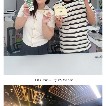
ITM Group – Trụ sở Đắk Lắk