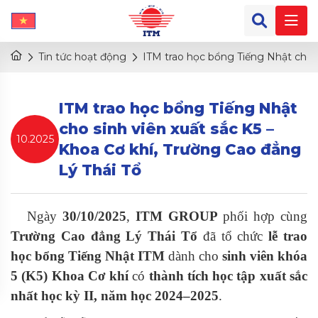
Tin tức hoạt động
ITM trao học bổng Tiếng Nhật cho s
ITM trao học bổng Tiếng Nhật
cho sinh viên xuất sắc K5 –
10.2025
Khoa Cơ khí, Trường Cao đẳng
Lý Thái Tổ
Ngày
30/10/2025
,
ITM GROUP
phối hợp cùng
Trường Cao đẳng Lý Thái Tổ
đã tổ chức
lễ trao
học bổng Tiếng Nhật ITM
dành cho
sinh viên khóa
5 (K5) Khoa Cơ khí
có
thành tích học tập xuất sắc
nhất học kỳ II, năm học 2024–2025
.