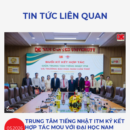
TIN TỨC LIÊN QUAN
TRUNG TÂM TIẾNG NHẬT ITM KÝ KẾT
HỢP TÁC MOU VỚI ĐẠI HỌC NAM
05.2026