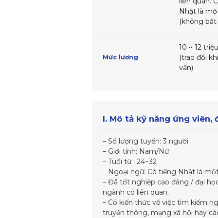
liên quan. 
Nhật là một
(không bắt
10 ~ 12 triệ
(trao đổi k
Mức lương
vấn)
I. Mô tả kỹ năng ứng viên,
– Số lượng tuyển: 3 người
– Giới tính: Nam/Nữ
– Tuổi từ : 24~32
– Ngoại ngữ: Có tiếng Nhật là một
– Đã tốt nghiệp cao đẳng / đại họ
ngành có liên quan.
– Có kiến thức về việc tìm kiếm 
truyền thông, mạng xã hội hay cá