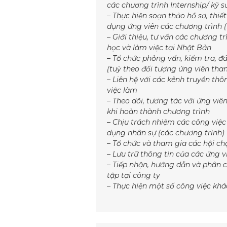
các chương trình Internship/ kỹ s
– Thực hiện soạn thảo hồ sơ, thiế
dụng ứng viên các chương trình (I
– Giới thiệu, tư vấn các chương 
học và làm việc tại Nhật Bản
– Tổ chức phỏng vấn, kiểm tra, đ
(tuỳ theo đối tượng ứng viên tha
– Liên hệ với các kênh truyền th
việc làm
– Theo dõi, tương tác với ứng vi
khi hoàn thành chương trình
– Chịu trách nhiệm các công việc
dụng nhân sự (các chương trình)
– Tổ chức và tham gia các hội ch
– Lưu trữ thông tin của các ứng v
– Tiếp nhận, hướng dẫn và phân c
tập tại công ty
– Thực hiện một số công việc khá