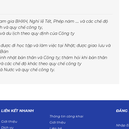
ham gia BHXH, Nghỉ lễ Tết, Phép năm …. và các chế độ
h và quy chế công ty,
và du lịch theo quy định của Công ty
, được đi học tập và làm việc tại Nhật; được giao lưu và
t Bản
inh nhật bản thân và Công ty; thăm hỏi khi bản thân
à các chế độ khác theo quy chế công ty
à Nước và quy chế công ty.
LIÊN KẾT NHANH
ĐĂNG 
Thông tin công khai
Giới thiệu
Giới thiệu
Nhập E
Dịch vụ
Liên hệ