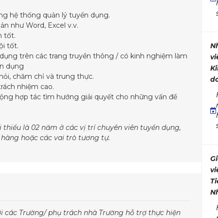
ụng hệ thống quản lý tuyển dụng.
n như Word, Excel v.v.
 tốt.
N
i tốt.
 dụng trên các trang truyền thông / có kinh nghiệm làm
vi
ển dụng
K
ỏi, chăm chỉ và trung thực.
d
 trách nhiệm cao.
động hợp tác tìm hướng giải quyết cho những vấn đề
 thiểu là 02 năm ở các vị trí chuyên viên tuyển dụng,
hàng hoặc các vai trò tương tự.
G
vi
T
N
với các Trường/ phụ trách nhà Trường hỗ trợ thực hiện