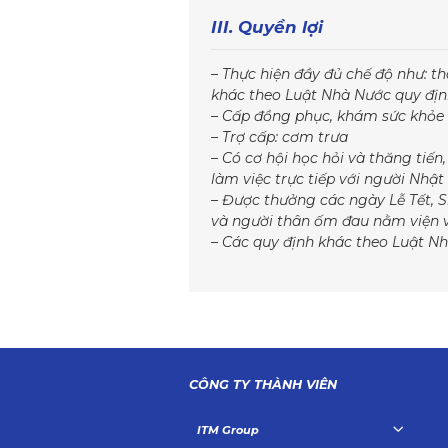
III. Quyền lợi
– Thực hiện đầy đủ chế độ như: t
khác theo Luật Nhà Nước quy địn
– Cấp đồng phục, khám sức khỏe 
– Trợ cấp: cơm trưa
– Có cơ hội học hỏi và thăng tiến
làm việc trực tiếp với người Nhậ
– Được thưởng các ngày Lễ Tết, S
và người thân ốm đau nằm viện v
– Các quy định khác theo Luật Nh
CÔNG TY THÀNH VIÊN
ITM Group