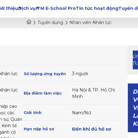
iới thiệu
Dịch vụ
ITM E-School Pro
Tin tức hoạt động
Tuyển 
Tuyển dụng
Nhân viên Nhân lực
Ứ
T
Nhân lực
3 người
Số lượng ứng tuyển
Nhân lực
Hà Nội & TP. Hồ Chí
D
Địa điểm làm việc
Minh
V
hiệp cao
V
học các
Nam/Nữ
Giới tính
L
n sự, Quản
K
, Kinh tế
Đến khi đủ hồ sơ
Hạn nộp hồ sơ
gành có