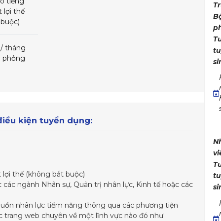
Có tiếng
T
 lợi thế
B
 buộc)
p
T
u/ tháng
t
hi phỏng
si
 điều kiện tuyển dụng:
N
vi
T
 lợi thế (không bắt buộc)
t
c các ngành Nhân sự, Quản trị nhân lực, Kinh tế hoặc các
si
nguồn nhân lực tiềm năng thông qua các phương tiện
c trang web chuyên về một lĩnh vực nào đó như