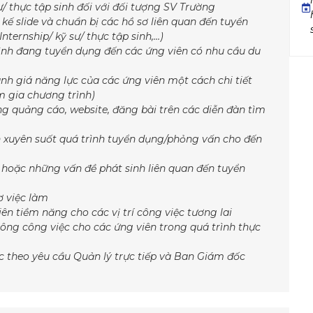
ư/ thực tập sinh đối với đối tượng SV Trường
t kế slide và chuẩn bị các hồ sơ liên quan đến tuyển
nternship/ kỹ sư/ thực tập sinh,…)
trình đang tuyển dụng đến các ứng viên có nhu cầu du
ánh giá năng lực của các ứng viên một cách chi tiết
m gia chương trình)
ông quảng cáo, website, đăng bài trên các diễn đàn tìm
ên xuyên suốt quá trình tuyển dụng/phỏng vấn cho đến
 hoặc những vấn đề phát sinh liên quan đến tuyển
ợ việc làm
iên tiềm năng cho các vị trí công việc tương lai
ông công việc cho các ứng viên trong quá trình thực
c theo yêu cầu Quản lý trực tiếp và Ban Giám đốc