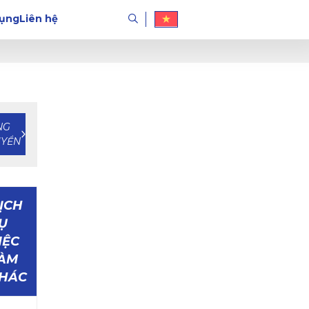
dụng
Liên hệ
NG
UYỂN
ỊCH
Ụ
IỆC
ÀM
HÁC