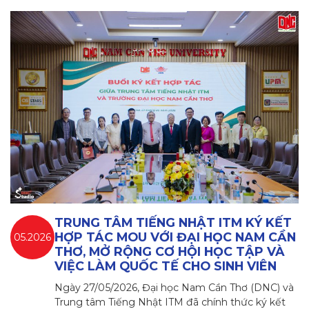
TRUNG TÂM TIẾNG NHẬT ITM KÝ KẾT
HỢP TÁC MOU VỚI ĐẠI HỌC NAM CẦN
05.2026
THƠ, MỞ RỘNG CƠ HỘI HỌC TẬP VÀ
VIỆC LÀM QUỐC TẾ CHO SINH VIÊN
Ngày 27/05/2026, Đại học Nam Cần Thơ (DNC) và
Trung tâm Tiếng Nhật ITM đã chính thức ký kết