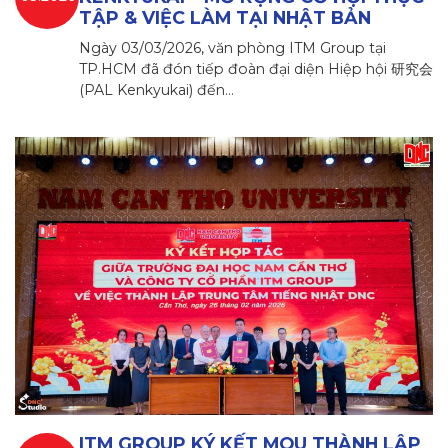
TẬP & VIỆC LÀM TẠI NHẬT BẢN
Ngày 03/03/2026, văn phòng ITM Group tại
TP.HCM đã đón tiếp đoàn đại diện Hiệp hội 研究会
(PAL Kenkyukai) đến…
ITM GROUP KÝ KẾT MOU THÀNH LẬP