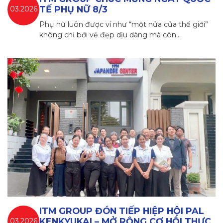
TẾ PHỤ NỮ 8/3
03.2026
Phụ nữ luôn được ví như “một nửa của thế giới”
không chỉ bởi vẻ đẹp dịu dàng mà còn…
ITM GROUP ĐÓN TIẾP HIỆP HỘI PAL
KENKYUKAI – MỞ RỘNG CƠ HỘI THỰC
03.2026