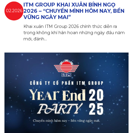
ITM GROUP KHAI XUÂN BÍNH NGỌ
2026 – “CHUYỂN MÌNH HÔM NAY, BỀN
02.2026
VỮNG NGÀY MAI”
Khai xuân ITM Group 2026 chính thức diễn ra
trong không khí hân hoan những ngày đầu năm
mới, đánh…