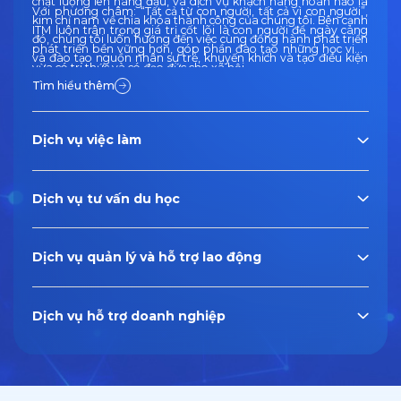
chất lượng lên hàng đầu, và dịch vụ khách hàng hoàn hảo là
Với phương châm: “Tất cả từ con người, tất cả vì con người”,
kim chỉ nam về chìa khóa thành công của chúng tôi. Bên cạnh
ITM luôn trân trọng giá trị cốt lõi là con người để ngày càng
đó, chúng tôi luôn hướng đến việc cùng đồng hành phát triển
phát triển bền vững hơn, góp phần đào tạo những học viên
và đào tạo nguồn nhân sự trẻ, khuyến khích và tạo điều kiện
vừa có tri thức và có đạo đức cho xã hội.
thuận lợi để các bạn trẻ có thể phát huy hết năng lực của
Tìm hiểu thêm
mình khi được làm việc tại ITM.
Dịch vụ việc làm
Dịch vụ tư vấn du học
Dịch vụ quản lý và hỗ trợ lao động
Dịch vụ hỗ trợ doanh nghiệp