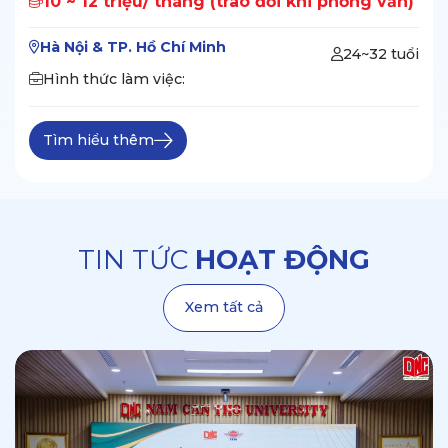
10 ~ 12 triệu/ tháng (trao đổi khi phỏng vấn)
Hà Nội & TP. Hồ Chí Minh
24~32 tuổi
Hình thức làm việc:
Tìm hiểu thêm
TIN TỨC
HOẠT ĐỘNG
Xem tất cả