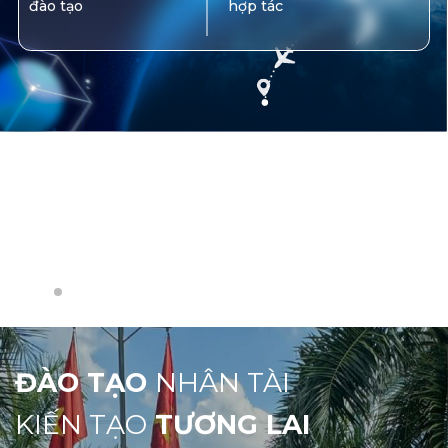
2
/
2
ĐÀO TẠO
NHÂN TÀI
KIẾN TẠO
TƯƠNG LAI