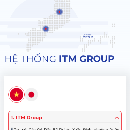
HỆ THỐNG
ITM GROUP
1.
ITM Group
Trụ sở: Căn 04 Dãy B2 Dự án Xuân Đỉnh, phường Xuân