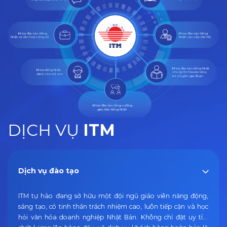
Khóa đào tạo tiếng
Khóa đào tạo tiếng
Nhật và văn hóa công sở
Nhật cao cấp (N2-N1)
Khóa đào tạo tiếng Nhật
Khóa tiếng Nhật
cho kỳ thi Tokutei Gino,
dành cho trẻ em
thi chuyển giai đoạn
Khóa đào tạo tăng cường
giao tiếp tiếng Nhật
DỊCH VỤ
ITM
Dịch vụ đào tạo
ITM tự hào đang sở hữu một đội ngũ giáo viên năng động,
sáng tạo, có tinh thần trách nhiệm cao, luôn tiếp cận và học
hỏi văn hóa doanh nghiệp Nhật Bản. Không chỉ đặt uy tín,