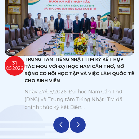
" alt="" />
TRUNG TÂM TIẾNG NHẬT ITM KÝ KẾT HỢP
31
TÁC MOU VỚI ĐẠI HỌC NAM CẦN THƠ, MỞ
05.2026
RỘNG CƠ HỘI HỌC TẬP VÀ VIỆC LÀM QUỐC TẾ
CHO SINH VIÊN
Ngày 27/05/2026, Đại học Nam Cần Thơ
(DNC) và Trung tâm Tiếng Nhật ITM đã
chính thức ký kết Biên…